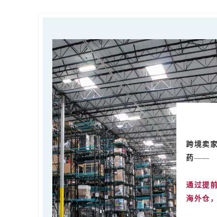
跨境卖
药
——
通过提
海外仓