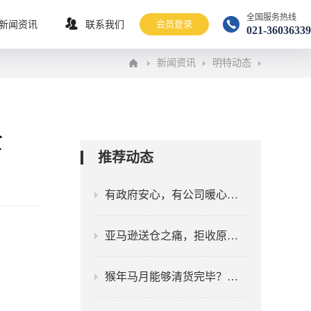
全国服务热线
会员登录
新闻资讯
联系我们
021-36036339
新闻资讯
明特动态
全
推荐动态
有政府安心，有公司暖心！冬将尽 春可期 山河无恙 人间皆安！
亚马逊送仓之痛，拒收原因成谜！
猴年马月能够清货完毕？亚马逊退换货库存堆满海外仓