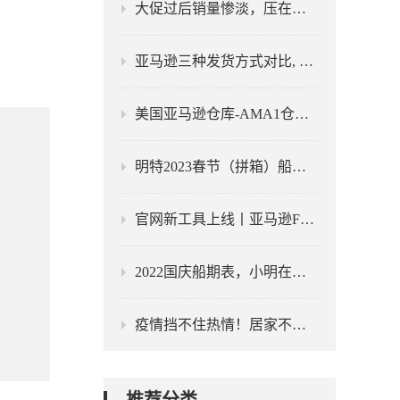
大促过后销量惨淡，压在海外仓的库存该怎样清理？
亚马逊三种发货方式对比, FBA、自发货、海外仓优劣剖析
美国亚马逊仓库-AMA1仓库-AMA1地址-AMA1邮编
明特2023春节（拼箱）船期时刻表，请查收！
官网新工具上线丨亚马逊FBA仓库地图位置查看工具
2022国庆船期表，小明在此祝各位节日快乐！
疫情挡不住热情！居家不影响办公效率