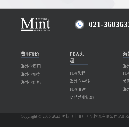
021-360363
费用报价
FBA头
海
程
海外仓费用
海
FBA头程
FB
海外仓服务
海外仓中转
美
海外仓价格
FBA海运
海
明特营业执照
Copyright © 2016-2023 明特（上海）国际物流有限公司.All Right